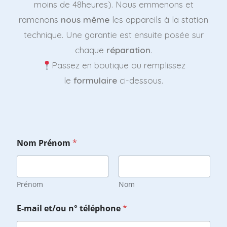
moins de 48heures). Nous emmenons et
ramenons
nous même
les appareils à la station
technique. Une garantie est ensuite posée sur
chaque
réparation
.
Passez en boutique ou remplissez
le
formulaire
ci-dessous.
m
Nom Prénom
*
o
d
è
l
e
Prénom
Nom
,
m
E-mail et/ou n° téléphone
*
o
d