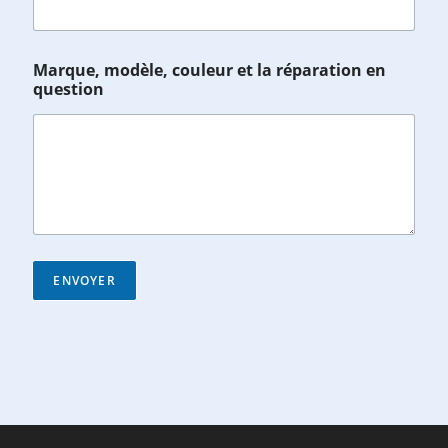
è
l
e
,
Marque, modèle, couleur et la réparation en
e
question
t
/
o
u
ENVOYER